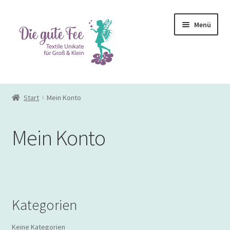
Zur
Zum
Menü
Navigation
Inhalt
springen
springen
Start
Start
Mein Konto
Allgemeine Geschäftsbedingungen
Mein Konto
Datenschutzerklärung
Der Laden
Die gute Fee buchen
Kategorien
Impressum
Keine Kategorien