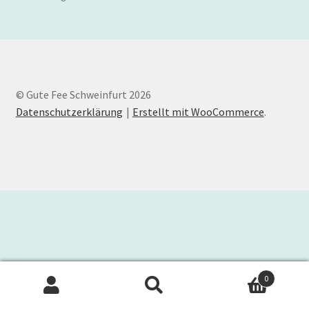
Kasse
Mein Konto
© Gute Fee Schweinfurt 2026
Online Shop
Datenschutzerklärung
Erstellt mit WooCommerce
.
Textile Unikate
Versandarten
Warenkorb
Widerrufsbelehrung
Zahlungsarten
0
Suche
Suchen